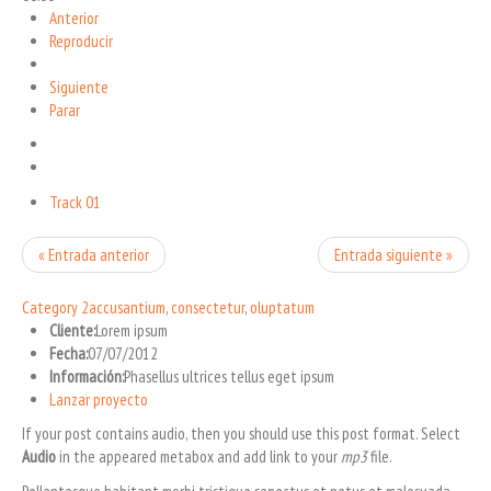
Anterior
Reproducir
Siguiente
Parar
Track 01
« Entrada anterior
Entrada siguiente »
Category 2
accusantium
,
consectetur
,
oluptatum
Cliente:
Lorem ipsum
Fecha:
07/07/2012
Información:
Phasellus ultrices tellus eget ipsum
Lanzar proyecto
If your post contains audio, then you should use this post format. Select
Audio
in the appeared metabox and add link to your
mp3
file.