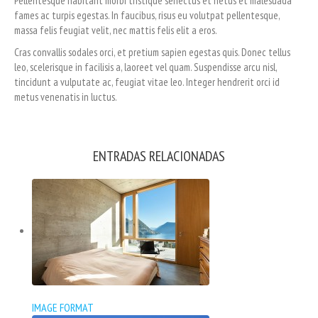
Pellentesque habitant morbi tristique senectus et netus et malesuada
fames ac turpis egestas. In faucibus, risus eu volutpat pellentesque,
massa felis feugiat velit, nec mattis felis elit a eros.
Cras convallis sodales orci, et pretium sapien egestas quis. Donec tellus
leo, scelerisque in facilisis a, laoreet vel quam. Suspendisse arcu nisl,
tincidunt a vulputate ac, feugiat vitae leo. Integer hendrerit orci id
metus venenatis in luctus.
ENTRADAS RELACIONADAS
IMAGE FORMAT