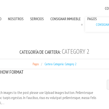
CO
IO
NOSOTROS
SERVICIOS
CONSIGNAR INMUEBLE
PAGOS
CONSIGN
CATEGORY 2
CATEGORÍA DE CARTERA:
Pagos
Cartera Categoría: Category 2
SHOW FORMAT
ach images to the post please use Upload Images button. Pellentesque
turpis egestas. In faucibus, risus eu volutpat pellentesque, massa felis
ci,…