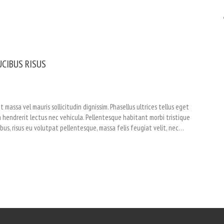
UCIBUS RISUS
 massa vel mauris sollicitudin dignissim. Phasellus ultrices tellus eget
la hendrerit lectus nec vehicula. Pellentesque habitant morbi tristique
us, risus eu volutpat pellentesque, massa felis feugiat velit, nec…