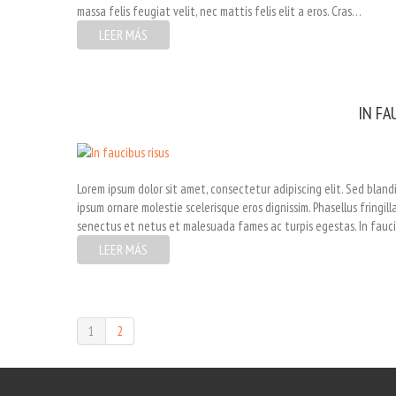
massa felis feugiat velit, nec mattis felis elit a eros. Cras…
LEER MÁS
IN FA
Lorem ipsum dolor sit amet, consectetur adipiscing elit. Sed blandit
ipsum ornare molestie scelerisque eros dignissim. Phasellus fringil
senectus et netus et malesuada fames ac turpis egestas. In faucib
LEER MÁS
1
2