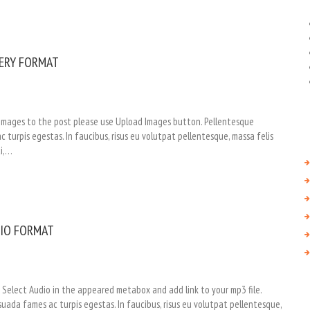
ERY FORMAT
h images to the post please use Upload Images button. Pellentesque
turpis egestas. In faucibus, risus eu volutpat pellentesque, massa felis
ci,…
IO FORMAT
. Select Audio in the appeared metabox and add link to your mp3 file.
uada fames ac turpis egestas. In faucibus, risus eu volutpat pellentesque,