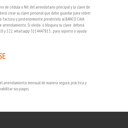
ero de cédula o Nit del arrendatario principal y la clave de
berá crear su clave personal que debe guardar para volver
 o factura y posteriormente preséntelo al BANCO CAJA
de arrendamiento.
Si olvida o bloquea su clave deberá
118 y 122, whatsapp 3114447813, para soporte o ayuda
SE
r el arrendamiento mensual de manera segura, práctica y
abilitar sus pagos.