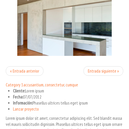
« Entrada anterior
Entrada siguiente »
Category 1
accusantium
,
consectetur
,
cumque
Cliente:
Lorem ipsum
Fecha:
07/07/2012
Información:
Phasellus ultrices tellus eget ipsum
Lanzar proyecto
Lorem ipsum dolor sit amet, consectetur adipiscing elit. Sed blandit massa
vel mauris sollicitudin dignissim. Phasellus ultrices tellus eget ipsum ornare