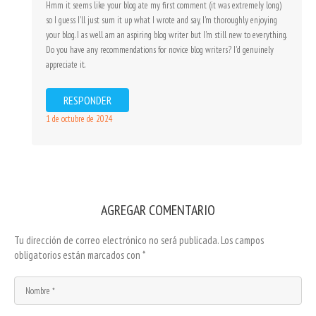
Hmm it seems like your blog ate my first comment (it was extremely long)
so I guess I'll just sum it up what I wrote and say, I'm thoroughly enjoying
your blog. I as well am an aspiring blog writer but I'm still new to everything.
Do you have any recommendations for novice blog writers? I'd genuinely
appreciate it.
RESPONDER
1 de octubre de 2024
AGREGAR COMENTARIO
Tu dirección de correo electrónico no será publicada.
Los campos
obligatorios están marcados con
*