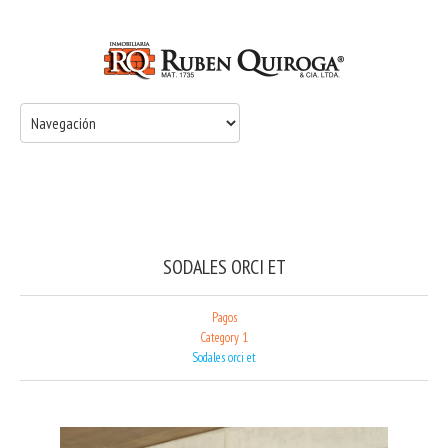
SODALES ORCI ET
Pagos
Category 1
Sodales orci et