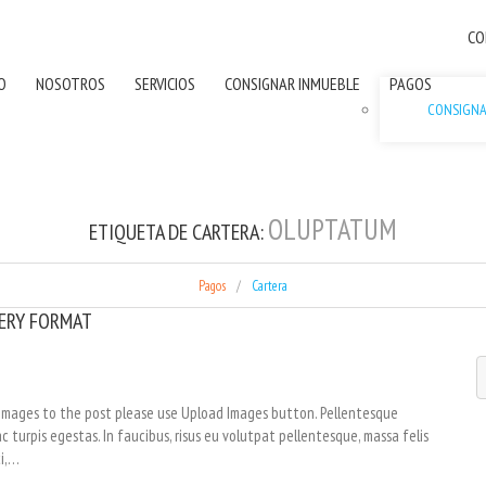
CO
IO
NOSOTROS
SERVICIOS
CONSIGNAR INMUEBLE
PAGOS
CONSIGN
OLUPTATUM
ETIQUETA DE CARTERA:
Pagos
Cartera
ERY FORMAT
h images to the post please use Upload Images button. Pellentesque
turpis egestas. In faucibus, risus eu volutpat pellentesque, massa felis
ci,…