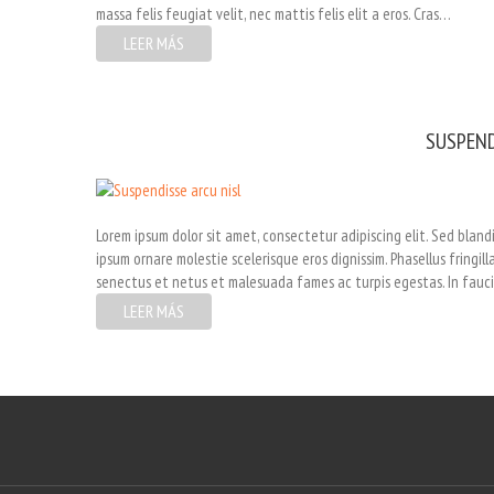
massa felis feugiat velit, nec mattis felis elit a eros. Cras…
LEER MÁS
SUSPEND
Lorem ipsum dolor sit amet, consectetur adipiscing elit. Sed blandit
ipsum ornare molestie scelerisque eros dignissim. Phasellus fringil
senectus et netus et malesuada fames ac turpis egestas. In faucib
LEER MÁS