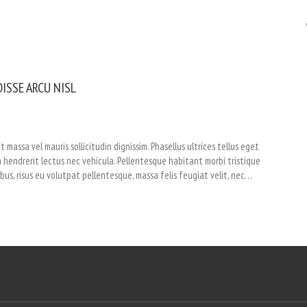
ISSE ARCU NISL
 massa vel mauris sollicitudin dignissim. Phasellus ultrices tellus eget
la hendrerit lectus nec vehicula. Pellentesque habitant morbi tristique
us, risus eu volutpat pellentesque, massa felis feugiat velit, nec…