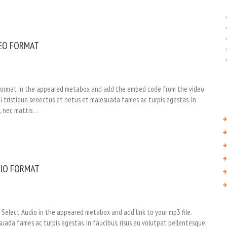
EO FORMAT
eo format in the appeared metabox and add the embed code from the video
 tristique senectus et netus et malesuada fames ac turpis egestas. In
t, nec mattis…
IO FORMAT
. Select Audio in the appeared metabox and add link to your mp3 file.
uada fames ac turpis egestas. In faucibus, risus eu volutpat pellentesque,