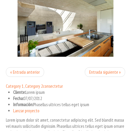
« Entrada anterior
Entrada siguiente »
Category 1
,
Category 2
consectetur
Cliente:
Lorem ipsum
Fecha:
07/07/2012
Información:
Phasellus ultrices tellus eget ipsum
Lanzar proyecto
Lorem ipsum dolor sit amet, consectetur adipiscing elit. Sed blandit massa
vel mauris sollicitudin dignissim. Phasellus ultrices tellus eget ipsum ornare