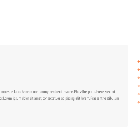
m molestie lacus. Aenean non ummy hendrerit mauris. Phasellus porta. Fusce suscipit
or. Lorem ipsum dolor sit amet, consectetuer adipiscing elit lorem. Praesent vestibulum