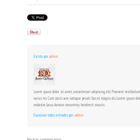
Escrito por
admin
Lorem ipsum dolor sit amet, consectetuer adipiscing elit. Praesent vestibulu
varius mi. Cum sociis sere natoque penati bus et magnis dis. Lorem ipsum dol
molestie lacus. Aenean nonummy hendrerit mauris.
Examinar todas entradas por:
admin
No hay comentarios.