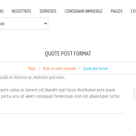
CIO
NOSOTROS
SERVICIOS
CONSIGNAR INMUEBLE
PAGOS
CO
QUOTE POST FORMAT
Pagos
Nulla sit amet commodo
Quote post format
aculis at rhoncus ac, molestie quis nunc.
ante, varius ac laoreet vel, blandit eget lacus. Vestibulum ante ipsum
Sed porta, arcu sit amet consequat fermentum, erat est ullamcorper tortor,