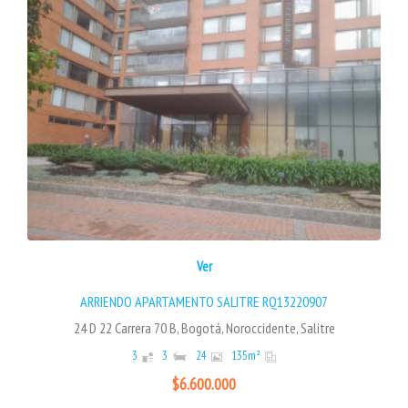
Ver
ARRIENDO APARTAMENTO SALITRE RQ13220907
24 D 22 Carrera 70 B, Bogotá, Noroccidente, Salitre
3
3
24
135
m²
$6.600.000