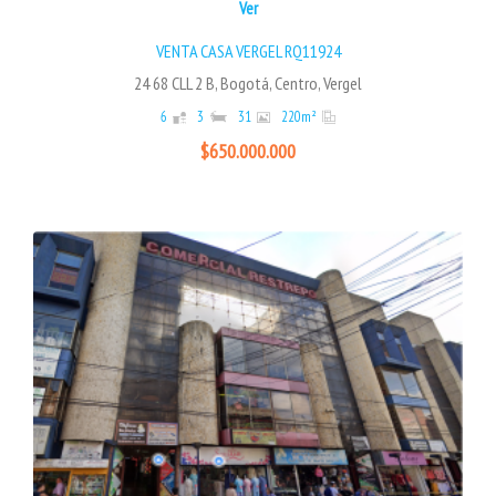
Ver
VENTA CASA VERGEL RQ11924
24 68 CLL 2 B, Bogotá, Centro, Vergel
6
3
31
220
m²
$650.000.000