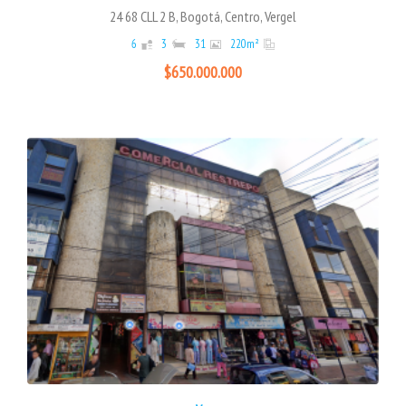
24 68 CLL 2 B, Bogotá, Centro, Vergel
6
3
31
220
m²
$650.000.000