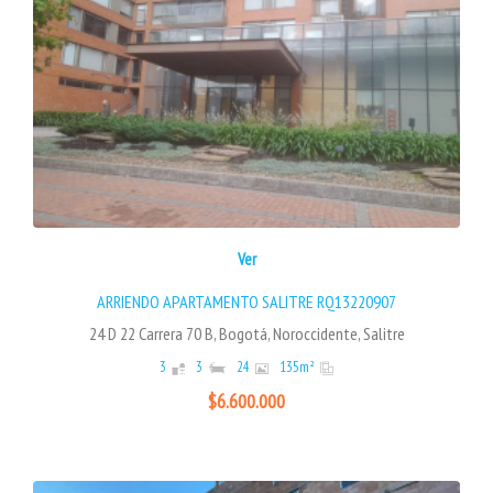
Ver
ARRIENDO APARTAMENTO SALITRE RQ13220907
24 D 22 Carrera 70 B, Bogotá, Noroccidente, Salitre
3
3
24
135
m²
$6.600.000