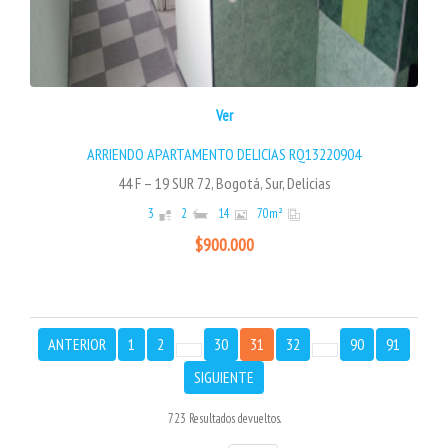
Ver
ARRIENDO APARTAMENTO DELICIAS RQ13220904
44 F – 19 SUR 72, Bogotá, Sur, Delicias
3
2
14
70
m²
$900.000
ANTERIOR
1
2
30
31
32
90
91
SIGUIENTE
723 Resultados devueltos.