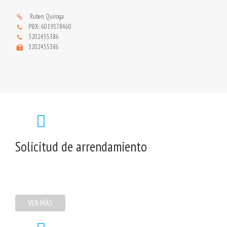
Ruben Quiroga
PBX: 6019178460
3202455386
3202455386
Solicitud de arrendamiento
VER MÁS