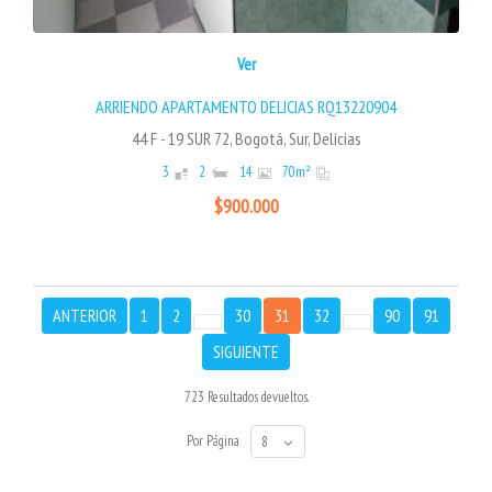
Ver
ARRIENDO APARTAMENTO DELICIAS RQ13220904
44 F - 19 SUR 72, Bogotá, Sur, Delicias
3
2
14
70
m²
$900.000
ANTERIOR
1
2
30
31
32
90
91
SIGUIENTE
723 Resultados devueltos.
Por Página
8