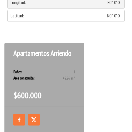
Longitud:
E0° 0' 0''
Latitud:
N0° 0' 0''
Apartamentos
Arriendo
Baños:
1
Área construida:
42.26 m²
$600.000