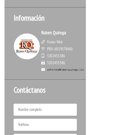
Información
Ruben Quiroga
Visitar Web
PBX: 6019178460
3202455386
3202455386
Contáctanos