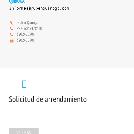
QUIROGA
Ruben Quiroga
PBX: 6019178460
3202455386
3202455386
Solicitud de arrendamiento
VER MÁS