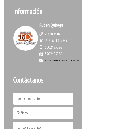
Información
Ruben Quiroga
Visitar Web
PBX: 6019178460
3202455386
3202455386
Contáctanos