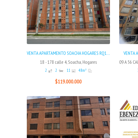
Ver
VENTA APARTAMENTO SOACHA HOGARES RQ13525
VENTA 
18 - 178 calle 4, Soacha, Hogares
2
2
11
48
m²
$119.000.000
Ver