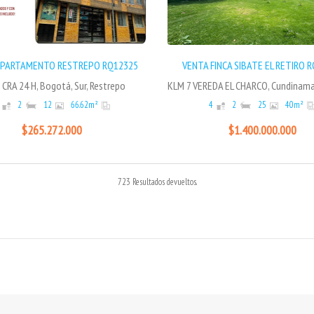
APARTAMENTO RESTREPO RQ12325
VENTA FINCA SIBATE EL RETIRO 
 CRA 24 H, Bogotá, Sur, Restrepo
2
12
66.62
m²
4
2
25
40
m²
$265.272.000
$1.400.000.000
723 Resultados devueltos.