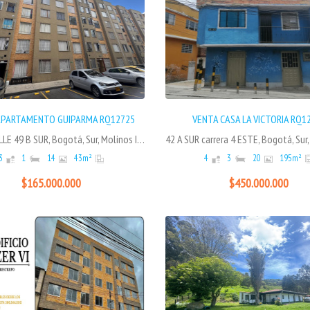
Ver
Ver
APARTAMENTO GUIPARMA RQ12725
VENTA CASA LA VICTORIA RQ1
09 A 56 CALLE 49 B SUR, Bogotá, Sur, Molinos II Sector
42 A SUR carrera 4 ESTE, Bogotá, Sur,
3
1
14
43
m²
4
3
20
195
m²
$165.000.000
$450.000.000
Ver
Ver