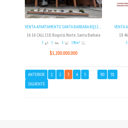
VENTA APARTAMENTO SANTA BARBARA RQ12225
VENTA 
16 16 CALL 118, Bogotá, Norte, Santa Barbara
18 46
3
3
3
190
m²
3
$1.200.000.000
ANTERIOR
1
2
3
4
5
90
91
SIGUIENTE