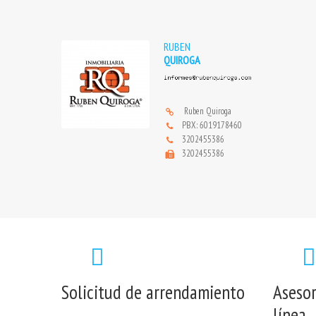
RUBEN
QUIROGA
View properties
Ruben Quiroga
PBX: 6019178460
3202455386
3202455386
Solicitud de arrendamiento
Asesor
línea