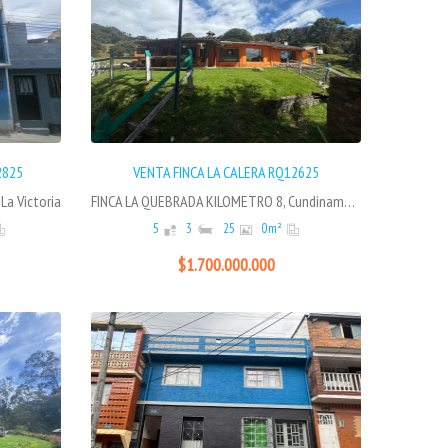
Ver
2825
VENTA FINCA LA CALERA RQ12625
 La Victoria
FINCA LA QUEBRADA KILOMETRO 8, Cundinamarca-La Calera, Vereda el hato, La calera
5
3
25
0
m²
$1.700.000.000
Ver