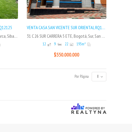
RQ12125
VENTA CASA SAN VICENTE SUR ORIENTAL RQ11925
KLM 7 VEREDA EL CHARCO, Cundinamarca, Sibate, El Retiro
31 C 26 SUR CARRERA 5 ETE, Bogotá, Sur, San Vicente Sur Oriental
12
9
22
193
m²
$550.000.000
Por Página
8