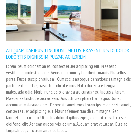
ALIQUAM DAPIBUS TINCIDUNT METUS. PRASENT JUSTO DOLOR,
LOBORTIS DIGNISSIM PULVAR AC, LOREM
Lorem ipsum dolor sit amet, consectetuer adipiscing elit. Praesent
vestibulum molestie lacus. Aenean nonummy hendrerit mauris. Phasellus
porta. Fusce suscipit varius mi. Cum sociis natoque penatibus et magnis dis
parturient montes, nascetur ridiculus mus. Nulla dui. Fusce feugiat
malesuada odio. Morbi nunc odio, gravida at, cursus nec, luctus a, lorem.
Maecenas tristique orci ac sem. Duis ultricies pharetra magna. Donec
accumsan malesuada orci. Donec sit amet eros. Lorem ipsum dolor sit amet,
consectetuer adipiscing elit. Mauris fermentum dictum magna. Sed
laoreet aliquam leo. Ut tellus dolor, dapibus eget, elementum vel, cursus
eleifend, elit. Aenean auctor wisi et urna. Aliquam erat volutpat. Duis ac
turpis. Integer rutrum ante eu lacus.